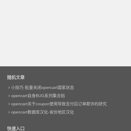
随机文章
小技巧-批量关闭opencart国家状态
opencart自身BUG系列集合贴
opencart关于coupon使用导致支付后订单欺诈的研究
opencart数据库汉化-省份地区汉化
快速入口